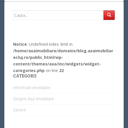
Search
for:
Notice
: Undefined index: limit in
/home/axaimobiliare/domains/blog.axaimobiliar
ecluj.ro/public_html/wp-
content/themes/axa/inc/widgets/widget-
categories.php
on line
22
CATEGORII
Informatii imobiliare
Despre Axa Imobiliare
Servicii