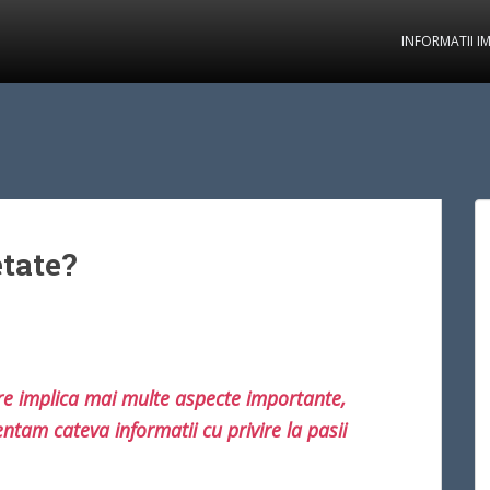
INFORMATII I
tate?
re implica mai multe aspecte importante,
tam cateva informatii cu privire la pasii