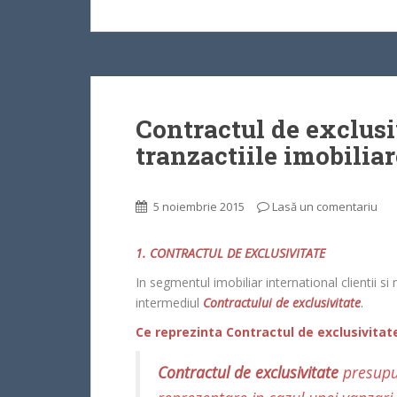
Contractul de exclusi
tranzactiile imobiliar
5 noiembrie 2015
Lasă un comentariu
1. CONTRACTUL DE EXCLUSIVITATE
In segmentul imobiliar international clientii s
intermediul
Contractului de exclusivitate
.
Ce reprezinta Contractul de exclusivitat
Contractul de exclusivitate
presupu