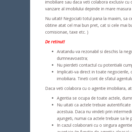
imobiliare sau daca veti colabora exclusiv cu 
vanzare al imobilului depinde in mare masura
Nu uitati! Negociati totul pana la maxim, sa ce
obtine atat cel mai bun pret, cat si cele mai 
comisionae, taxe etc. )
De retinut!
Aratandu-va rezonabil si deschis la neg
dumneavoastra;
Nu pierdeti contactul cu potentialii cum
Implicati-va direct in toate negocierile,
imobiliara. Tineti cont de sfatul agentu
Daca veti colabora cu o agentie imobiliara, atu
Agentia se ocupa de toate actele, dumn
Nu uitati ca actele trebuie autentificat
acestuia. Daca nu vindeti prin intermediu
ajungeti, numai ca actele trebuie sa le pr
In cazul colaborarii cu o singura agenti
avantaje (in functie de agentia aleasa) :