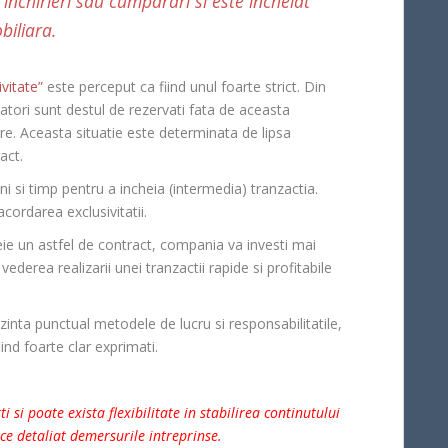
 inchirieri sau cumparari si este incheiat
biliara.
vitate”
este perceput ca fiind unul foarte strict. Din
atori sunt destul de rezervati fata de aceasta
re. Aceasta situatie este determinata de lipsa
act.
ni si timp pentru a incheia (intermedia) tranzactia.
ordarea exclusivitatii.
eie un astfel de contract, compania va investi mai
ederea realizarii unei tranzactii rapide si profitabile
rezinta punctual metodele de lucru si responsabilitatile,
ind foarte clar exprimati.
i si poate exista flexibilitate in stabilirea continutului
ice detaliat demersurile intreprinse.