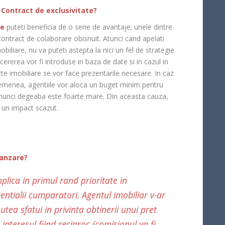
 Contract de exclusivitate?
te
puteti beneficia de o serie de avantaje; unele dintre
 contract de colaborare obisnuit. Atunci cand apelati
biliare, nu va puteti astepta la nici un fel de strategie
ererea vor fi introduse in baza de date si in cazul in
rte imobiliare se vor face prezentarile necesare. In caz
asemenea, agentiile vor aloca un buget minim pentru
a munci degeaba este foarte mare. Din aceasta cauza,
 un impact scazut.
vanzare?
plica in primul rand prioritate in
entialii cumparatori. Agentul imobiliar v-ar
tea sfatui in privinta obtinerii unui pret
interesul fiind reciproc (comisionul va fi