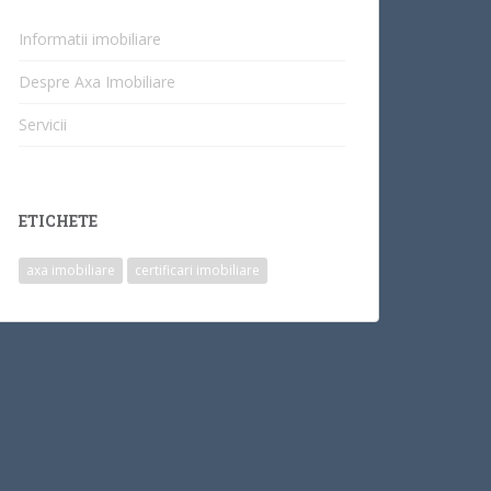
Informatii imobiliare
Despre Axa Imobiliare
Servicii
ETICHETE
axa imobiliare
certificari imobiliare