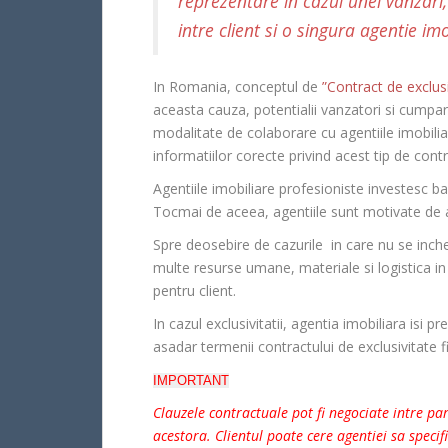
reprezentare in cazul unei vanzari,
intre client si o singura agentie imo
In Romania, conceptul de
”Contract de exclusi
aceasta cauza, potentialii vanzatori si cumpar
modalitate de colaborare cu agentiile imobilia
informatiilor corecte privind acest tip de contr
Agentiile imobiliare profesioniste investesc ba
Tocmai de aceea, agentiile sunt motivate de ac
Spre deosebire de cazurile in care nu se inch
multe resurse umane, materiale si logistica in v
pentru client.
In cazul exclusivitatii, agentia imobiliara isi p
asadar termenii contractului de exclusivitate fi
IMPORTANT
Clauzele contractuale pot fi negociate intre part
acestora. Clientul poate cere agentiei sa specif