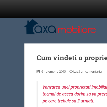
Cum vindeti o proprie
6 noiembrie 2015
Lasă un comentariu
Vanzarea unei proprietati imobilia
tocmai de aceea dorim sa va prezen
pe care trebuie sa ii urmati.