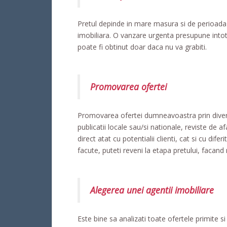
Pretul depinde in mare masura si de perioada d
imobiliara. O vanzare urgenta presupune intot
poate fi obtinut doar daca nu va grabiti.
Promovarea ofertei
Promovarea ofertei dumneavoastra prin diverse 
publicatii locale sau/si nationale, reviste de af
direct atat cu potentialii clienti, cat si cu difer
facute, puteti reveni la etapa pretului, facand
Alegerea unei agentii imobiliare
Este bine sa analizati toate ofertele primite si