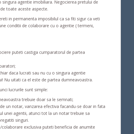
o singura agentie imobiliara. Negocierea pretului de
 de toate aceste aspecte.
reti in permanenta imposibilul ca sa fiti sigur ca veti
bune conditii de colaborare cu o agentie ( termeni,
ociere puteti castiga cumparatorul de partea
paratori;
 chiar daca lucrati sau nu cu o singura agentie
lui! Nu uitati ca el este de partea dumneavoastra.
nci lucrurile sunt simple:
eavoastra trebuie doar sa le semnati;
e de un notar, vanzarea efectiva facandu-se doar in fata
l unei agentii, atunci tot la un notar trebuie sa
egatiti singuri.
e/colaborare exclusiva puteti beneficia de anumite