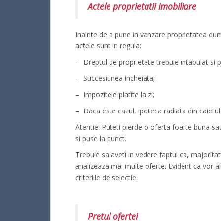
Actele proprietatii imobiliare
Inainte de a pune in vanzare proprietatea dum
actele sunt in regula:
– Dreptul de proprietate trebuie intabulat si p
– Succesiunea incheiata;
– Impozitele platite la zi;
– Daca este cazul, ipoteca radiata din caietul d
Atentie! Puteti pierde o oferta foarte buna sa
si puse la punct.
Trebuie sa aveti in vedere faptul ca, majorita
analizeaza mai multe oferte. Evident ca vor a
criteriile de selectie.
Pretul ofertei