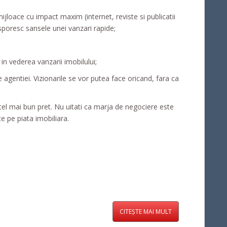
ijloace cu impact maxim (internet, reviste si publicatii
sporesc sansele unei vanzari rapide;
n vederea vanzarii imobilului;
e agentiei. Vizionarile se vor putea face oricand, fara ca
l mai bun pret. Nu uitati ca marja de negociere este
te pe piata imobiliara.
CITEȘTE MAI MULT