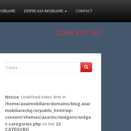
MOBILIARE
DESPRE AXA IMOBILIARE
CONTACT
0264 333 147
Search
for:
Notice
: Undefined index: limit in
/home/axaimobiliare/domains/blog.axai
mobiliarecluj.ro/public_html/wp-
content/themes/axa/inc/widgets/widge
t-categories.php
on line
22
CATEGORII