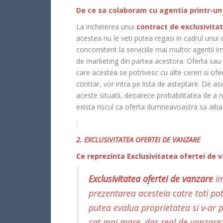
De ce sa colaboram cu agentia printr-un
La incheierea unui
contract de exclusivita
acestea nu le veti putea regasi in cadrul unui
concomitent la serviciile mai multor agentii imo
de marketing din partea acestora. Oferta sau c
care acestea se potrivesc cu alte cereri si ofe
contrar, vor intra pe lista de asteptare. De 
aceste situatii, deoarece probabilitatea de 
exista riscul ca oferta dumneavoastra sa aiba
2. EXCLUSIVITATEA OFERTEI DE VANZARE
Ce reprezinta Exclusivitatea ofertei de 
Exclusivitatea ofertei de vanzare
im
prezentarea acesteia catre toti pot
putea evalua proprietatea si v-ar pu
cat mai mare, dar real de vanzare; 