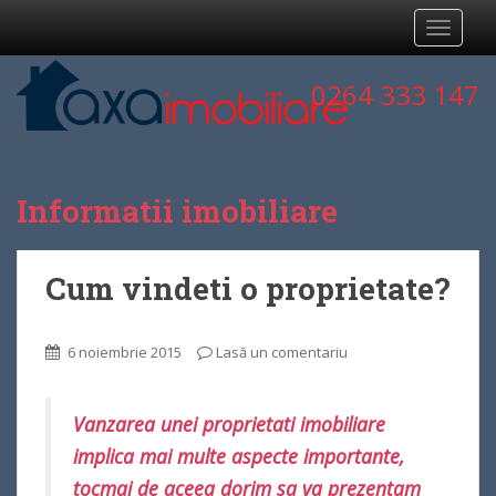
TOGGLE
0264 333 147
Informatii imobiliare
Cum vindeti o proprietate?
6 noiembrie 2015
Lasă un comentariu
Vanzarea unei proprietati imobiliare
implica mai multe aspecte importante,
tocmai de aceea dorim sa va prezentam