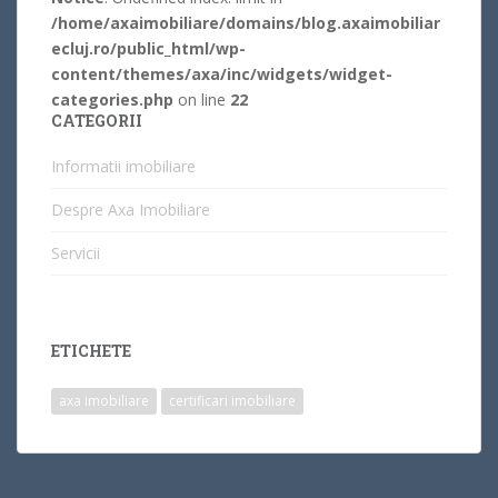
/home/axaimobiliare/domains/blog.axaimobiliar
ecluj.ro/public_html/wp-
content/themes/axa/inc/widgets/widget-
categories.php
on line
22
CATEGORII
Informatii imobiliare
Despre Axa Imobiliare
Servicii
ETICHETE
axa imobiliare
certificari imobiliare